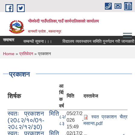
Skip to main content
भीमफेदी गाउँपालिका,गाउँ कार्यपालिकाकाे कार्यालय
बागमती प्रदेश , मकवानपुर
समाचार
 प्रतियोगिता सम्बन्धी सूचना।।।
विद्यालय व्यवस्थापन समिति पुनर्गठन गरी जानकारी गर
You are here
Home
»
प्रतिवेदन
» प्रकाशन
प्रकाशन
आ
र्थि
शिर्षक
मिति
दस्तावेज
क
वर्ष
स्वतः प्रकाशन मिति
05/27/2
८२/
स्वत प्रकाशन चैत्र
(२0८२/१०/0१-
026 -
८३
मसान्त.pdf
२0८२/१२/३0)
15:49
स्वतः प्रकाशन मिति
02/17/2