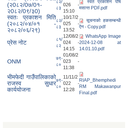
८२/
स्वत प्रकाशन पौष
(२0८२/0७/0१-
026 -
८३
मसान्त PDF.pdf
२0८२/0९/३0)
15:10
स्वतः प्रकाशन मिति
10/17/2
८२/
सूचनाको हकसम्बन्धी
(२०८२/०४/०१ -
025 -
८३
ऐन - Copy.pdf
२०८२/०६/२९)
13:52
12/08/2
WhatsApp Image
८१/
प्रेस नोट
024 -
2024-12-08 at
८२
14:15
14.01.10.pdf
01/08/2
७९-
ONM
023 -
८०
11:38
भीमफेदी गाउँपालिकाको
11/11/2
७९-
RIAP_Bhemphedi
राजस्व सुधार
022 -
८०
RM Makawanpur
कार्ययोजना
12:28
Final.pdf