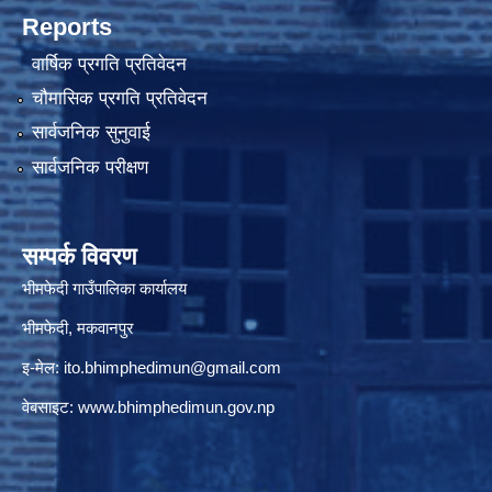
Reports
वार्षिक प्रगति प्रतिवेदन
चौमासिक प्रगति प्रतिवेदन
सार्वजनिक सुनुवाई
सार्वजनिक परीक्षण
सम्पर्क विवरण
भीमफेदी गाउँपालिका कार्यालय
भीमफेदी, मकवानपुर
इ-मेल:
ito.bhimphedimun@gmail.com
वेबसाइट:
www.
bhimphedimun
.gov.np