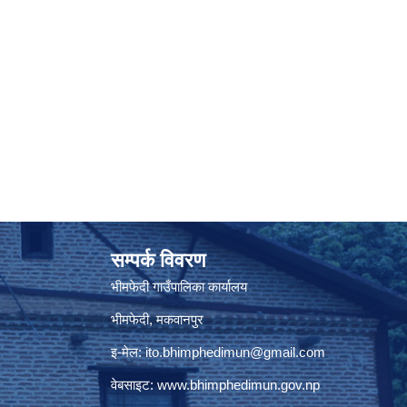
सम्पर्क विवरण
भीमफेदी गाउँपालिका कार्यालय
भीमफेदी, मकवानपुर
इ-मेल:
ito.bhimphedimun@gmail.com
वेबसाइट:
www.
bhimphedimun
.gov.np