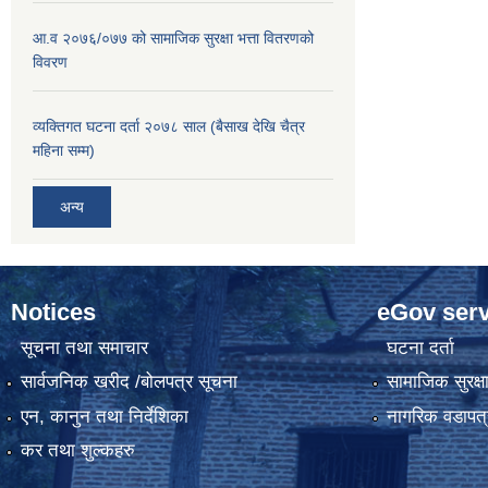
आ.व २०७६/०७७ को सामाजिक सुरक्षा भत्ता वितरणको
विवरण
व्यक्तिगत घटना दर्ता २०७८ साल (बैसाख देखि चैत्र
महिना सम्म)
अन्य
Notices
eGov serv
सूचना तथा समाचार
घटना दर्ता
सार्वजनिक खरीद /बोलपत्र सूचना
सामाजिक सुरक्ष
एन, कानुन तथा निर्देशिका
नागरिक वडापत्
कर तथा शुल्कहरु