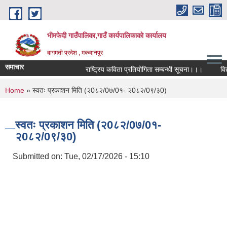
Skip to main content
भीमफेदी गाउँपालिका,गाउँ कार्यपालिकाकाे कार्यालय
बागमती प्रदेश , मकवानपुर
समाचार
राष्ट्रिय कविता प्रतियोगिता सम्बन्धी सूचना।।।
विद्या
You are here
Home
» स्वतः प्रकाशन मिति (२0८२/0७/0१- २0८२/0९/३0)
स्वतः प्रकाशन मिति (२0८२/0७/0१-
२0८२/0९/३0)
Submitted on:
Tue, 02/17/2026 - 15:10