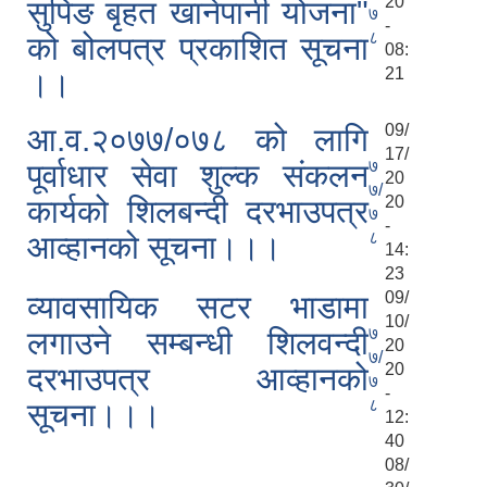
20
सुपिङ बृहत खानेपानी योजना"
७
-
८
को बोलपत्र प्रकाशित सूचना
08:
21
।।
09/
आ.व.२०७७/०७८ को लागि
17/
७
पूर्वाधार सेवा शुल्क संकलन
20
७/
20
कार्यको शिलबन्दी दरभाउपत्र
७
-
८
आव्हानको सूचना।।।
14:
23
09/
व्यावसायिक सटर भाडामा
10/
७
लगाउने सम्बन्धी शिलवन्दी
20
७/
20
दरभाउपत्र आव्हानको
७
-
८
सूचना।।।
12:
40
08/