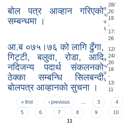
28/
७
बोल पत्र आव्हान गरिएको
20
५/
19
सम्बन्धमा ।
७
-
६
17:
26
आ.ब ०७५।७६ को लागि ढुँगा,
12/
गिट्टी, बलुवा, रोडा, आदि
24/
७
20
नदिजन्य पदार्थ संकलनको
५/
18
७
ठेक्का सम्बन्धि सिलबन्दी
-
६
13:
बोलपत्र आव्हानकाे सुचना ।
11
Pages
« first
‹ previous
…
3
4
5
6
7
8
9
10
11