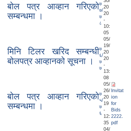
30/
७
बोल पत्र आव्हान गरिएको
20
७/
20
सम्बन्धमा ।
७
-
८
10:
05
05/
19/
७
मिनि टिलर ‍खरिद सम्बन्धी
20
६/
20
बोलपत्र आव्हानको सूचना ।
७
-
७
13:
08
05/
26/
Invitat
७
बोल पत्र आव्हान गरिएको
20
ion
५/
19
for
सम्बन्धमा ।
७
-
Bids
६
12:
2222.
35
pdf
04/