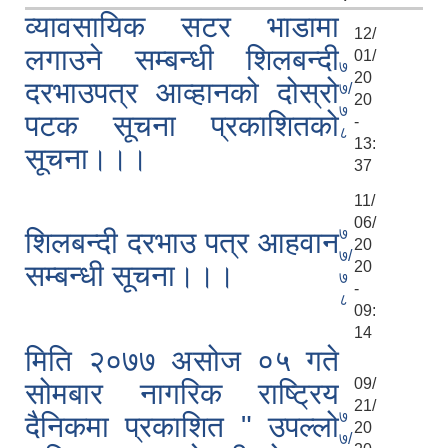
व्यावसायिक सटर भाडामा
12/
लगाउने सम्बन्धी शिलबन्दी
01/
७
20
दरभाउपत्र आव्हानको दोस्रो
७/
20
७
पटक सूचना प्रकाशितको
-
८
13:
सूचना।।।
37
11/
06/
७
शिलबन्दी दरभाउ पत्र आहवान
20
७/
20
सम्बन्धी सूचना।।।
७
-
८
09:
14
मिति २०७७ असोज ०५ गते
09/
सोमबार नागरिक राष्ट्रिय
21/
७
दैनिकमा प्रकाशित " उपल्लो
20
७/