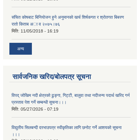
संचित काेषबाट बिनियाेजन हुने अनुमानकाे खर्च शिर्षकगत र श्राेतगत बिबरण
राताे किताब अा‍ व २‍०७५।७६
मिति:
11/05/2018 - 16:19
अन्य
सार्वजनिक खरिद/बोलपत्र सूचना
विपद् जोखिम नदी क्षेत्रको ढुङ्गा, गिट्टी, बालुवा तथा नदीजन्य पदार्थ खरिद गर्न
प्रस्ताव पेश गर्ने सम्बन्धी सुचना।।।
मिति:
05/27/2026 - 07:19
विद्युतीय सिलबन्दी दरभाउपत्र स्वीकृतिका लागि छनोट गर्ने आशयको सूचना
।।।