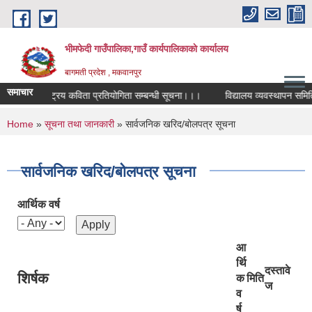
Skip to main content
भीमफेदी गाउँपालिका,गाउँ कार्यपालिकाकाे कार्यालय
बागमती प्रदेश , मकवानपुर
समाचार
राष्ट्रिय कविता प्रतियोगिता सम्बन्धी सूचना।।।
विद्यालय व्यवस्थापन समिति पु
You are here
Home
»
सूचना तथा जानकारी
» सार्वजनिक खरिद/बोलपत्र सूचना
सार्वजनिक खरिद/बोलपत्र सूचना
आर्थिक वर्ष
आ
र्थि
दस्तावे
शिर्षक
क
मिति
ज
व
र्ष