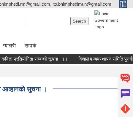
bhimphedi.rm@gmail.com, ito.bhimphedimun@gmail.com
Search form
Search
ग्यालरी
सम्पर्क
विता प्रतियोगिता सम्बन्धी सूचना।।।
विद्यालय व्यवस्थापन समिति पुनर्गठन
र आव्हानकाे सुचना ।