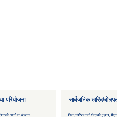
था परियोजना
सार्वजनिक खरिद/बोलपत
पालिकाको आवधिक योजना
विपद् जोखिम नदी क्षेत्रको ढुङ्गा, गिट्