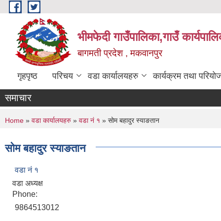
Skip to main content
भीमफेदी गाउँपालिका,गाउँ कार्यपालि
बागमती प्रदेश , मकवानपुर
गृहपृष्ठ
परिचय
वडा कार्यालयहरु
कार्यक्रम तथा परियो
समाचार
You are here
Home
»
वडा कार्यालयहरु
»
वडा नं १
» सोम बहादुर स्याङतान
सोम बहादुर स्याङतान
वडा नं १
वडा अध्यक्ष
Phone:
9864513012