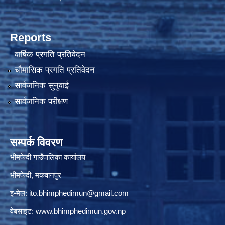
Reports
वार्षिक प्रगति प्रतिवेदन
चौमासिक प्रगति प्रतिवेदन
सार्वजनिक सुनुवाई
सार्वजनिक परीक्षण
सम्पर्क विवरण
भीमफेदी गाउँपालिका कार्यालय
भीमफेदी, मकवानपुर
इ-मेल:
ito.bhimphedimun@gmail.com
वेबसाइट:
www.
bhimphedimun
.gov.np