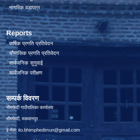
नागरिक वडापत्र
Reports
वार्षिक प्रगति प्रतिवेदन
चौमासिक प्रगति प्रतिवेदन
सार्वजनिक सुनुवाई
सार्वजनिक परीक्षण
सम्पर्क विवरण
भीमफेदी गाउँपालिका कार्यालय
भीमफेदी, मकवानपुर
इ-मेल:
ito.bhimphedimun@gmail.com