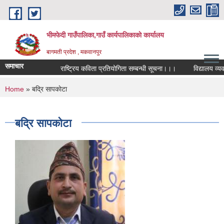
Skip to main content
भीमफेदी गाउँपालिका,गाउँ कार्यपालिकाकाे कार्यालय
बागमती प्रदेश , मकवानपुर
समाचार
राष्ट्रिय कविता प्रतियोगिता सम्बन्धी सूचना।।।
विद्यालय व्यवस्
You are here
Home
» बद्रि सापकाेटा
बद्रि सापकाेटा