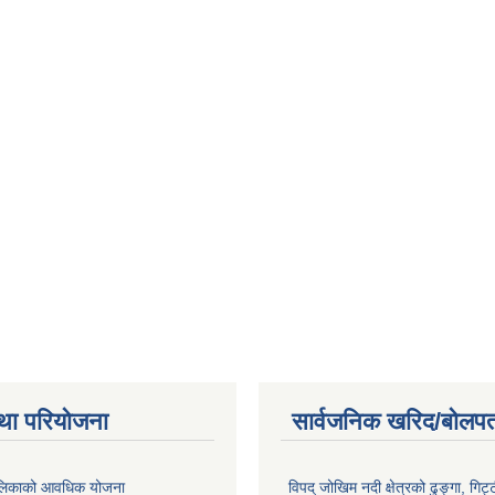
था परियोजना
सार्वजनिक खरिद/बोलपत
पालिकाको आवधिक योजना
विपद् जोखिम नदी क्षेत्रको ढुङ्गा, गिट्