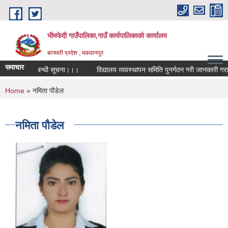
Skip to main content
भीमफेदी गाउँपालिका,गाउँ कार्यपालिकाकाे कार्यालय
बागमती प्रदेश , मकवानपुर
समाचार
रतियोगिता सम्बन्धी सूचना।।।
विद्यालय व्यवस्थापन समिति पुनर्गठन गरी जानकारी गराउने
You are here
Home
» नमिता पौडेल
नमिता पौडेल