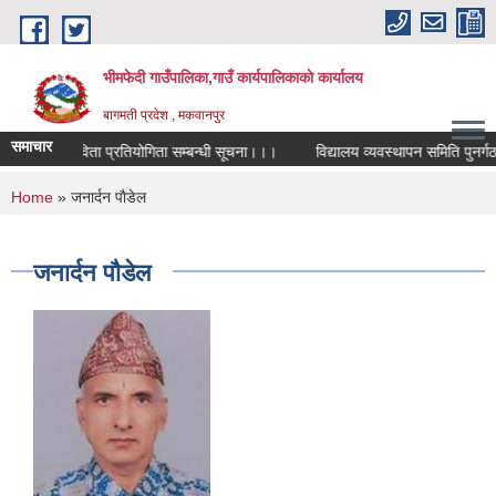
Skip to main content
भीमफेदी गाउँपालिका,गाउँ कार्यपालिकाकाे कार्यालय
बागमती प्रदेश , मकवानपुर
समाचार
राष्ट्रिय कविता प्रतियोगिता सम्बन्धी सूचना।।।
विद्यालय व्यवस्थापन समिति पुनर्गठन 
You are here
Home
» जनार्दन पाैडेल
जनार्दन पाैडेल